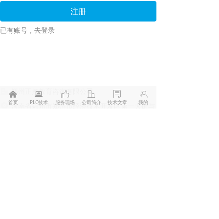
注册
已有账号，去登录
郑州正控教育咨询有限公司
낀
뀵
ꀧ
ꀶ
ꂓ
ꁘ
首页
PLC技术
服务现场
公司简介
技术文章
我的
河南省郑州市郑州市经济技术开发区第一大街与
商英街交叉口智库大厦
15038082335
307531067@qq.com
豫ICP备2024089828号-2
豫公网安备41010402002012号
本网站由阿里云提供云计算及安全服务